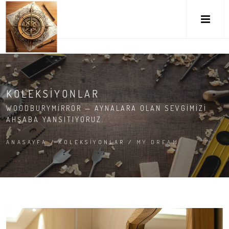
M
KOLEKSIYONLAR
WOODBURYMIRROR — AYNALARA OLAN SEVGIMIZI
AHŞABA YANSITIYORUZ.
ANASAYFA
/
KOLEKSIYONLAR
/
MY DREAM