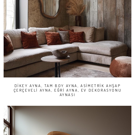
DIKEY AYNA, TAM BOY AYNA, ASIMETRIK AHŞAP
ÇERÇEVELI AYNA, EĞRI AYNA, EV DEKORASYONU
AYNASI