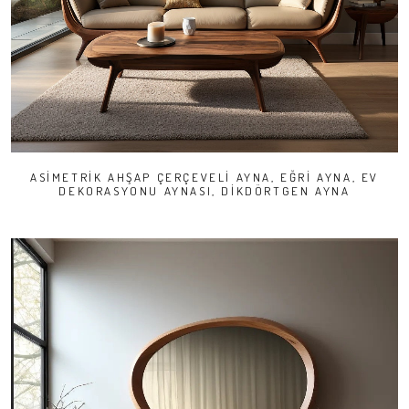
ASIMETRIK AHŞAP ÇERÇEVELI AYNA, EĞRI AYNA, EV
DEKORASYONU AYNASI, DIKDÖRTGEN AYNA