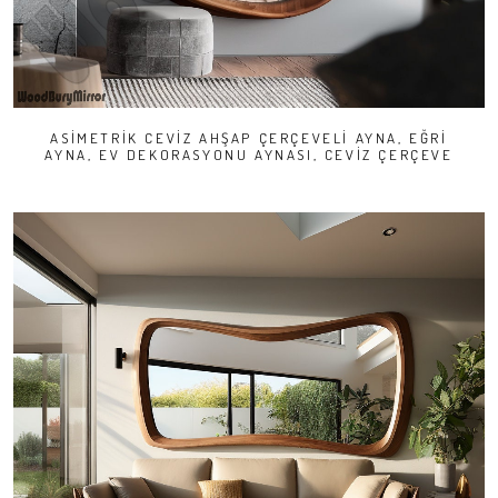
ASIMETRIK CEVIZ AHŞAP ÇERÇEVELI AYNA, EĞRI
AYNA, EV DEKORASYONU AYNASI, CEVIZ ÇERÇEVE