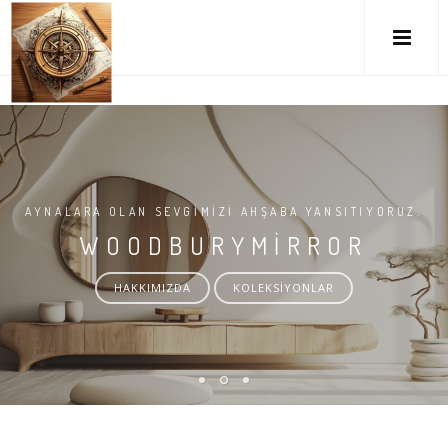
M
AYNALARA OLAN SEVGIMIZI AHŞABA YANSITIYORUZ.
WOODBURYMIRROR
HAKKIMIZDA
KOLEKSIYONLAR