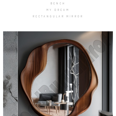
BENCH
MY DREAM
RECTANGULAR MIRROR